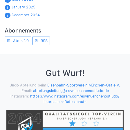
January 2025
1
December 2024
2
Abonnements
Atom 1.0
RSS
Gut Wurf!
Judo
Abteilung beim
Eisenbahn-Sportverein München-Ost e.V.
Email:
abteilungsleitung@esvmuenchenostjudo.de
Instagram:
https://www.instagram.com/esvmuenchenostjudo/
Impressum-Datenschutz