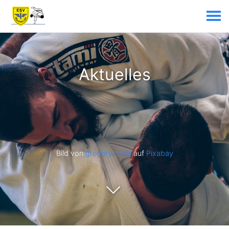
Aktuelles
Bild von
gregorycosta
auf
Pixabay