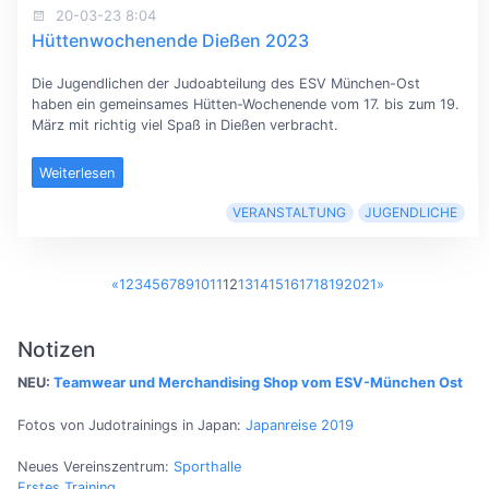
20-03-23 8:04
Hüttenwochenende Dießen 2023
Die Jugendlichen der Judoabteilung des ESV München-Ost
haben ein gemeinsames Hütten-Wochenende vom 17. bis zum 19.
März mit richtig viel Spaß in Dießen verbracht.
Weiterlesen
VERANSTALTUNG
JUGENDLICHE
«
1
2
3
4
5
6
7
8
9
10
11
12
13
14
15
16
17
18
19
20
21
»
Notizen
NEU:
Teamwear und Merchandising Shop vom ESV-München Ost
Fotos von Judotrainings in Japan:
Japanreise 2019
Neues Vereinszentrum:
Sporthalle
Erstes Training