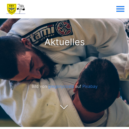
Aktuelles
Bild von
gregorycosta
auf
Pixabay