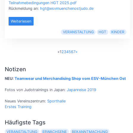
Teilnahmebedingungen HGT 2025.pdf
Rückmeldung an:
hgt@esvmuenchenostjudo.de
Weiterlesen
VERANSTALTUNG
HGT
KINDER
«
1
2
3
4
5
6
7
»
Notizen
NEU:
Teamwear und Merchandising Shop vom ESV-München Ost
Fotos von Judotrainings in Japan:
Japanreise 2019
Neues Vereinszentrum:
Sporthalle
Erstes Training
Häufigste Tags
VERANSTALTUNG
ERWACHSENE
BEKANNTMACHUNG