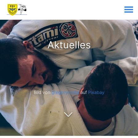
Aktuelles
Bild von
gregorycosta
auf
Pixabay