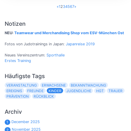
«
1
2
3
4
5
6
7
»
Notizen
NEU:
Teamwear und Merchandising Shop vom ESV-München Ost
Fotos von Judotrainings in Japan:
Japanreise 2019
Neues Vereinszentrum:
Sporthalle
Erstes Training
Häufigste Tags
VERANSTALTUNG
ERWACHSENE
BEKANNTMACHUNG
EREIGNIS
FREUNDE
KINDER
JUGENDLICHE
HGT
TRAUER
PRÄVENTION
RÜCKBLICK
Archiv
December 2025
1
November 2025
2