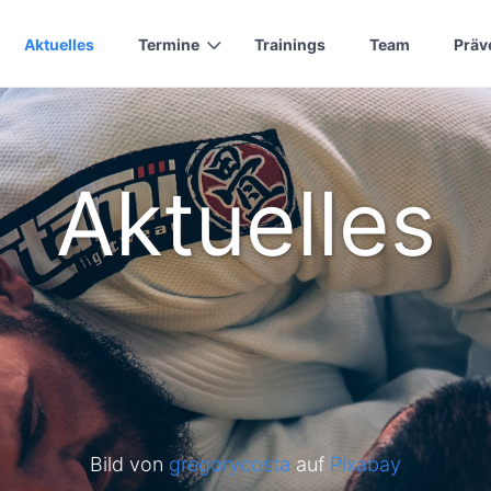
Aktuelles
Termine
Trainings
Team
Präv
Aktuelles
Bild von
gregorycosta
auf
Pixabay